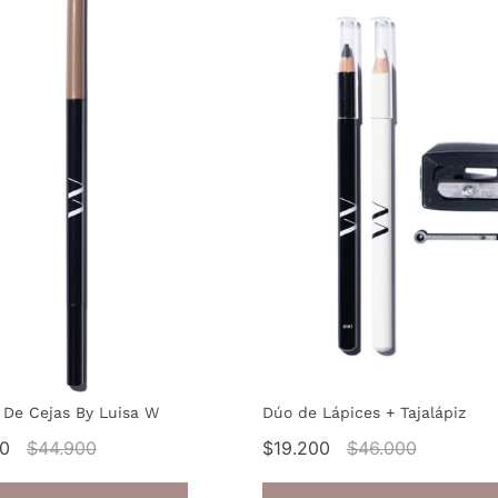
 De Cejas By Luisa W
Dúo de Lápices + Tajalápiz
00
$44.900
$19.200
$46.000