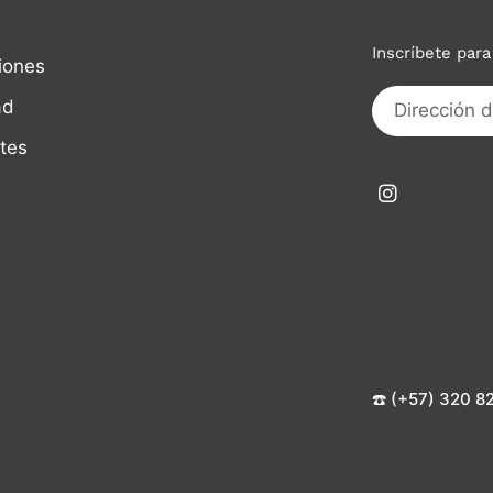
Inscríbete par
iones
ad
tes
☎️ (+57) 320 