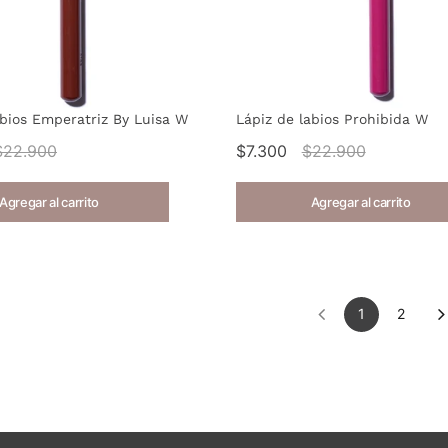
abios Emperatriz By Luisa W
Lápiz de labios Prohibida W
$22.900
$7.300
$22.900
Agregar al carrito
Agregar al carrito
1
2