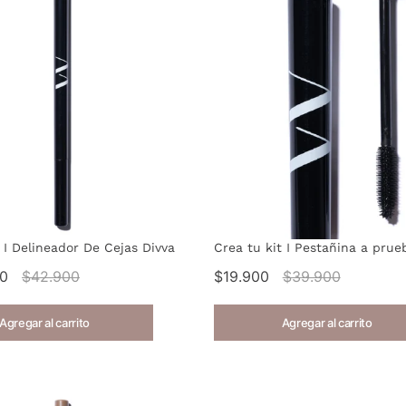
 I Delineador De Cejas Divva
Crea tu kit I Pestañina a prue
00
$42.900
$19.900
$39.900
Agregar al carrito
Agregar al carrito