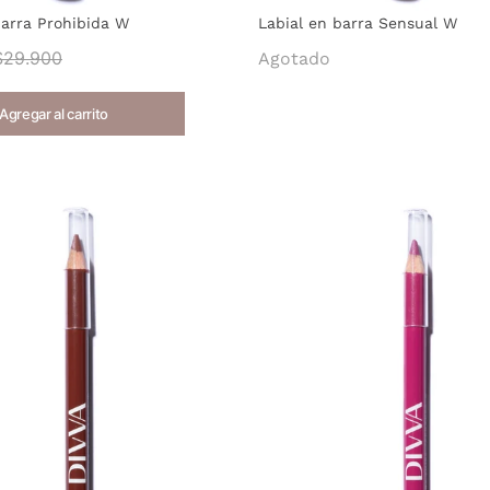
barra Prohibida W
Labial en barra Sensual W
$29.900
Agotado
Agregar al carrito